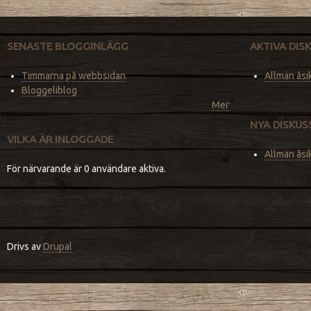
SENASTE BLOGGINLÄGG
AKTIVA DI
Timmarna på webbsidan
Allmän åsi
Bloggeliblog
Mer
NYA DISKU
VILKA ÄR INLOGGADE
Allmän åsi
För närvarande är 0 användare aktiva.
Drivs av
Drupal