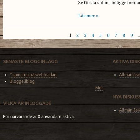
Se första sidan i inlägget neda
Läs mer »
1
2
3
4
5
6
7
8
9
Sidor
SENASTE BLOGGINLÄGG
AKTIVA DI
Timmarna på webbsidan
Allmän åsi
Bloggeliblog
Mer
NYA DISKU
VILKA ÄR INLOGGADE
Allmän åsi
För närvarande är 0 användare aktiva.