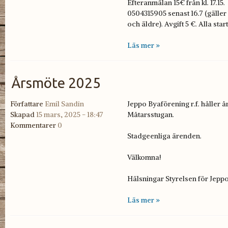
Efteranmälan 15€ från kl. 17.15.
0504315905 senast 16.7 (gäller
och äldre). Avgift 5 €. Alla star
Läs mer »
Årsmöte 2025
Författare
Emil Sandin
Jeppo Byaförening r.f. håller å
Skapad
15 mars, 2025 - 18:47
Måtarsstugan.
Kommentarer
0
Stadgeenliga ärenden.
Välkomna!
Hälsningar Styrelsen för Jepp
Läs mer »