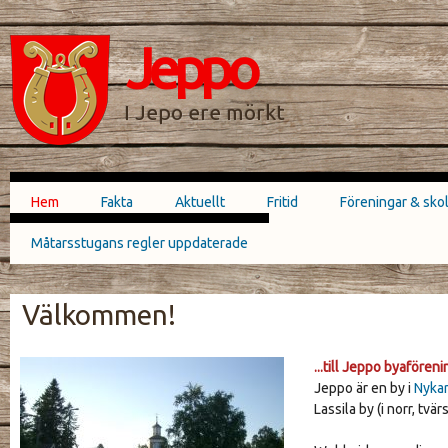
Hoppa till
Skip to
huvudinnehåll
navigation
Jeppo
SÖKFORMULÄR
I Jepo ere mörkt
Hem
Fakta
Aktuellt
Fritid
Föreningar & sko
Huvudmeny
Måtarsstugans regler uppdaterade
Välkommen!
...till Jeppo byaföreni
JEPPO_KYRKA_1862_264X198.JPG
Jeppo är en by i
Nykar
Lassila by (i norr, tv