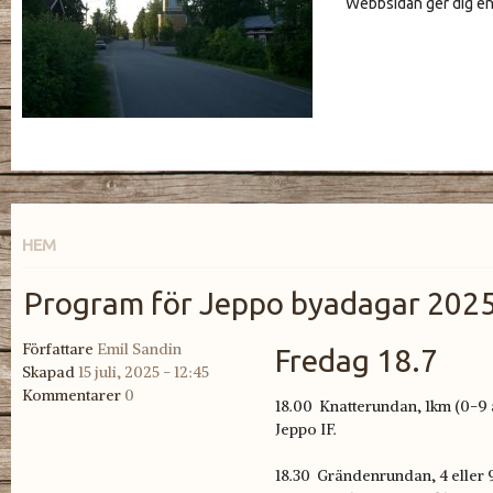
Webbsidan ger dig en 
HEM
Program för Jeppo byadagar 202
Författare
Emil Sandin
Fredag 18.7
Skapad
15 juli, 2025 - 12:45
Kommentarer
0
18.00 Knatterundan, 1km (0-9 å
Jeppo IF.
18.30 Grändenrundan, 4 eller 