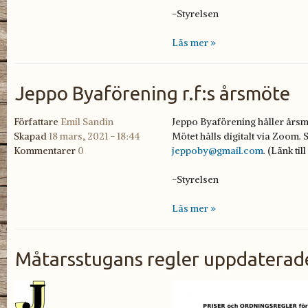
-Styrelsen
Läs mer »
Jeppo Byaförening r.f:s årsmöte
Författare
Emil Sandin
Jeppo Byaförening håller årsmö
Skapad
18 mars, 2021 - 18:44
Mötet hålls digitalt via Zoom.
Kommentarer
0
jeppoby@gmail.com
. (Länk til
-Styrelsen
Läs mer »
Måtarsstugans regler uppdaterade