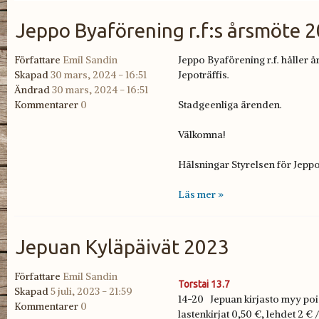
Jeppo Byaförening r.f:s årsmöte 
Författare
Emil Sandin
Jeppo Byaförening r.f. håller å
Skapad
30 mars, 2024 - 16:51
Jepoträffis.
Ändrad
30 mars, 2024 - 16:51
Kommentarer
0
Stadgeenliga ärenden.
Välkomna!
Hälsningar Styrelsen för Jepp
Läs mer »
Jepuan Kyläpäivät 2023
Författare
Emil Sandin
Torstai 13.7
Skapad
5 juli, 2023 - 21:59
14-20 Jepuan kirjasto myy poist
Kommentarer
0
lastenkirjat 0,50 €, lehdet 2 € 