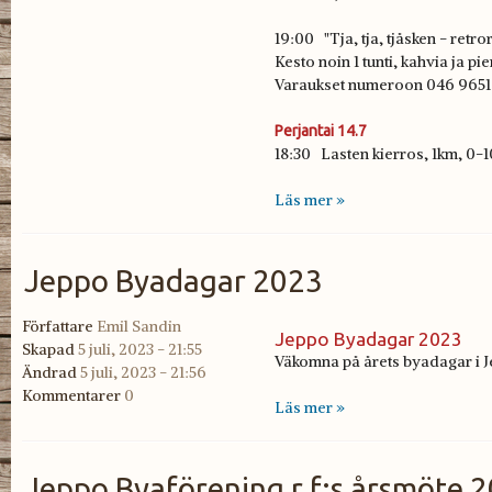
19:00 "Tja, tja, tjåsken - ret
Kesto noin 1 tunti, kahvia ja pi
Varaukset numeroon 046 9651 46
Perjantai 14.7
18:30 Lasten kierros, 1km, 0-10
Läs mer »
Jeppo Byadagar 2023
Författare
Emil Sandin
Jeppo Byadagar 2023
Skapad
5 juli, 2023 - 21:55
Väkomna på årets byadagar i J
Ändrad
5 juli, 2023 - 21:56
Kommentarer
0
Läs mer »
Jeppo Byaförening r.f:s årsmöte 