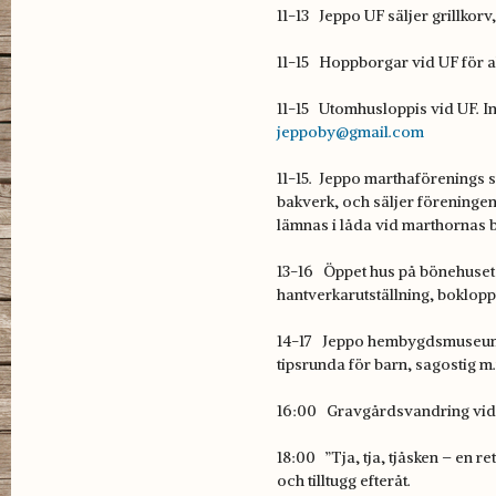
11-13 Jeppo UF säljer grillkorv,
11-15 Hoppborgar vid UF för all
11-15 Utomhusloppis vid UF. In
jeppoby@gmail.com
11-15. Jeppo marthaförenings s
bakverk, och säljer föreningens
lämnas i låda vid marthornas 
13-16 Öppet hus på bönehuset -
hantverkarutställning, boklopp
14-17 Jeppo hembygdsmuseum: 
tipsrunda för barn, sagostig m
16:00 Gravgårdsvandring vid
18:00 ”Tja, tja, tjåsken – en 
och tilltugg efteråt.