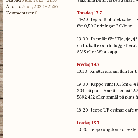
Skapad
5 juli, 2023 - 21:55
Väkomna på årets byadagar i J
Ändrad
5 juli, 2023 - 21:56
Kommentarer
0
Torsdag 13.7
14-20 Jeppo Bibliotek säljer a
för 0,50€ tidningar 2€/bunt
19:00 Premiär för ”Tja, tja, t
ca 1h, kaffe och tilltugg efterå
SMS eller Whatsapp.
Fredag 14.7
18:30 Knatterundan, 1km för ba
19:00 Keppo runt 10,5 km & 4 
20€ på plats. Anmäl senast 12.7 
5892 452 eller anmäl på plats fr
18-20 Jeppo UF ordnar café u
Lördag 15.7
10:30 Jeppo ungdomsorkester p