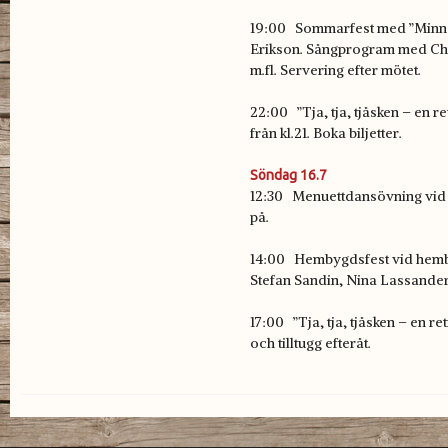
19:00 Sommarfest med ”Minns
Erikson. Sångprogram med Chri
m.fl. Servering efter mötet.
22:00 ”Tja, tja, tjåsken – en 
från kl.21. Boka biljetter.
Söndag 16.7
12:30 Menuettdansövning vid 
på.
14:00 Hembygdsfest vid hem
Stefan Sandin, Nina Lassander 
17:00 ”Tja, tja, tjåsken – en r
och tilltugg efteråt.