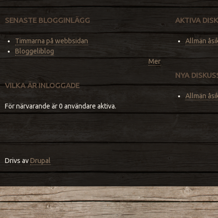
SENASTE BLOGGINLÄGG
AKTIVA DI
Timmarna på webbsidan
Allmän åsi
Bloggeliblog
Mer
NYA DISKU
VILKA ÄR INLOGGADE
Allmän åsi
För närvarande är 0 användare aktiva.
Drivs av
Drupal