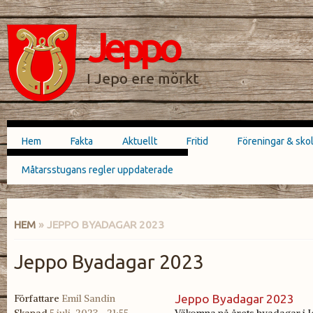
Hoppa till
Skip to
huvudinnehåll
navigation
Jeppo
SÖKFORMULÄR
I Jepo ere mörkt
Hem
Fakta
Aktuellt
Fritid
Föreningar & sko
Huvudmeny
Måtarsstugans regler uppdaterade
HEM
» JEPPO BYADAGAR 2023
DU ÄR HÄR
Jeppo Byadagar 2023
Författare
Emil Sandin
Jeppo Byadagar 2023