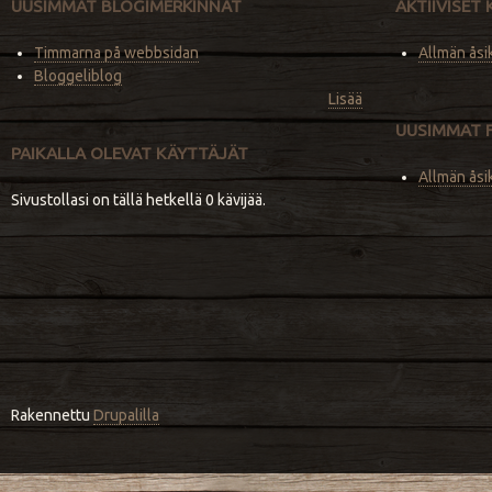
UUSIMMAT BLOGIMERKINNÄT
AKTIIVISET
Timmarna på webbsidan
Allmän åsi
Bloggeliblog
Lisää
UUSIMMAT 
PAIKALLA OLEVAT KÄYTTÄJÄT
Allmän åsi
Sivustollasi on tällä hetkellä 0 kävijää.
Rakennettu
Drupalilla