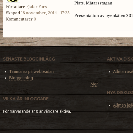
Plats: Måtarsstugan
Författare
Fjalar Fors
Skapad
18 november, 2014 - 17:35
Presentation av byenkäten 20
Kommentarer
0
SENASTE BLOGGINLÄGG
AKTIVA DI
Timmarna på webbsidan
Allmän åsi
Bloggeliblog
Mer
NYA DISKU
VILKA ÄR INLOGGADE
Allmän åsi
För närvarande är 0 användare aktiva.