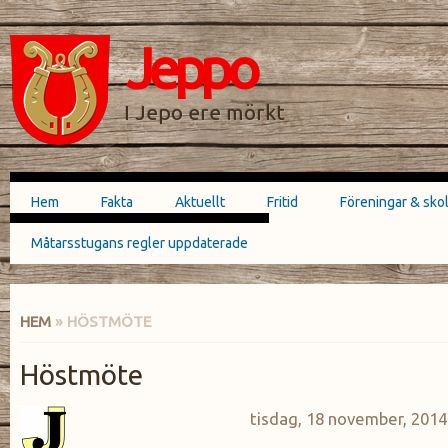
Hoppa till
Skip to
huvudinnehåll
navigation
Jeppo
SÖKFORMULÄR
I Jepo ere mörkt
Hem
Fakta
Aktuellt
Fritid
Föreningar & sko
Huvudmeny
Måtarsstugans regler uppdaterade
HEM
» HÖSTMÖTE
DU ÄR HÄR
Höstmöte
tisdag, 18 november, 2014 