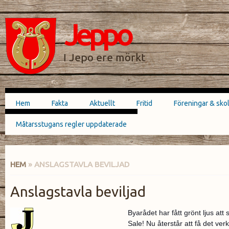
Hoppa till
Skip to
huvudinnehåll
navigation
Jeppo
SÖKFORMULÄR
I Jepo ere mörkt
Hem
Fakta
Aktuellt
Fritid
Föreningar & sko
Huvudmeny
Måtarsstugans regler uppdaterade
HEM
» ANSLAGSTAVLA BEVILJAD
DU ÄR HÄR
Anslagstavla beviljad
Byarådet har fått grönt ljus att
Sale! Nu återstår att få det ver