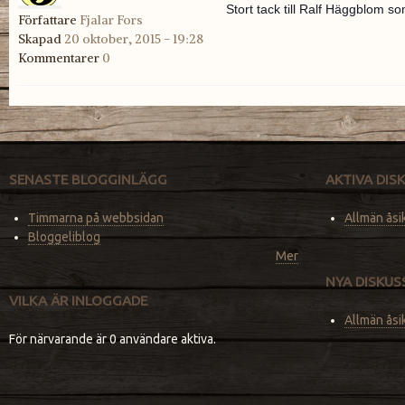
Stort tack till Ralf Häggblom s
Författare
Fjalar Fors
Skapad
20 oktober, 2015 - 19:28
Kommentarer
0
SENASTE BLOGGINLÄGG
AKTIVA DI
Timmarna på webbsidan
Allmän åsi
Bloggeliblog
Mer
NYA DISKU
VILKA ÄR INLOGGADE
Allmän åsi
För närvarande är 0 användare aktiva.