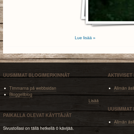
Lue lisää »
UUSIMMAT BLOGIMERKINNÄT
AKTIIVISE
Timmarna på webbsidan
Allmän åsi
Bloggeliblog
Lisää
UUSIMMAT 
PAIKALLA OLEVAT KÄYTTÄJÄT
Allmän åsi
Sivustollasi on tällä hetkellä 0 kävijää.