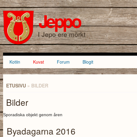
Hyppää
Skip to
pääsisältöön
navigation
Jeppo
HAKULOMAKE
I Jepo ere mörkt
Kotiin
Kuvat
Forum
Blogit
Päävalikko
ETUSIVU
» BILDER
OLET TÄÄLLÄ
Bilder
Sporadiska objekt genom åren
Byadagarna 2016