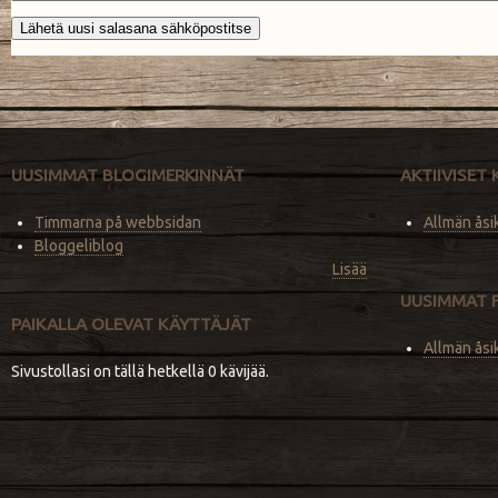
UUSIMMAT BLOGIMERKINNÄT
AKTIIVISET
Timmarna på webbsidan
Allmän åsi
Bloggeliblog
Lisää
UUSIMMAT 
PAIKALLA OLEVAT KÄYTTÄJÄT
Allmän åsi
Sivustollasi on tällä hetkellä 0 kävijää.