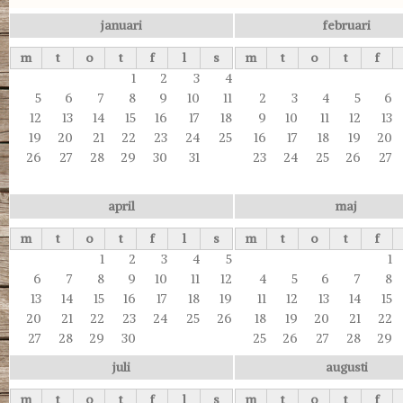
januari
februari
m
t
o
t
f
l
s
m
t
o
t
f
1
2
3
4
5
6
7
8
9
10
11
2
3
4
5
6
12
13
14
15
16
17
18
9
10
11
12
13
19
20
21
22
23
24
25
16
17
18
19
20
26
27
28
29
30
31
23
24
25
26
27
april
maj
m
t
o
t
f
l
s
m
t
o
t
f
1
2
3
4
5
1
6
7
8
9
10
11
12
4
5
6
7
8
13
14
15
16
17
18
19
11
12
13
14
15
20
21
22
23
24
25
26
18
19
20
21
22
27
28
29
30
25
26
27
28
29
juli
augusti
m
t
o
t
f
l
s
m
t
o
t
f