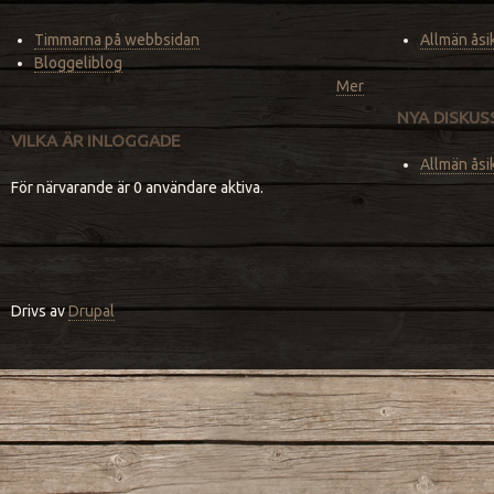
Timmarna på webbsidan
Allmän åsi
Bloggeliblog
Mer
NYA DISKU
VILKA ÄR INLOGGADE
Allmän åsi
För närvarande är 0 användare aktiva.
Drivs av
Drupal