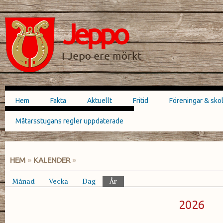
Hoppa till
Skip to
huvudinnehåll
navigation
Jeppo
SÖKFORMULÄR
I Jepo ere mörkt
Hem
Fakta
Aktuellt
Fritid
Föreningar & sko
Huvudmeny
Måtarsstugans regler uppdaterade
HEM
»
KALENDER
»
DU ÄR HÄR
Månad
Vecka
Dag
År
(aktiv flik)
Primära flikar
2026