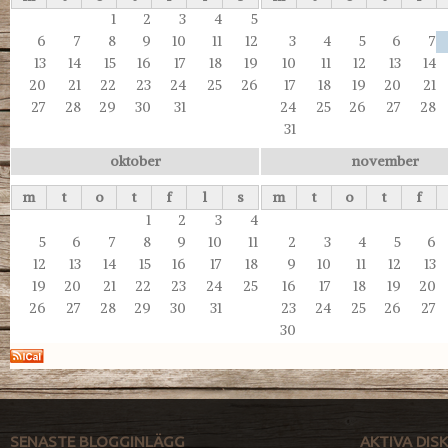
1
2
3
4
5
6
7
8
9
10
11
12
3
4
5
6
7
13
14
15
16
17
18
19
10
11
12
13
14
20
21
22
23
24
25
26
17
18
19
20
21
27
28
29
30
31
24
25
26
27
28
31
oktober
november
m
t
o
t
f
l
s
m
t
o
t
f
1
2
3
4
5
6
7
8
9
10
11
2
3
4
5
6
12
13
14
15
16
17
18
9
10
11
12
13
19
20
21
22
23
24
25
16
17
18
19
20
26
27
28
29
30
31
23
24
25
26
27
30
SENASTE BLOGGINLÄGG
AKTIVA DI