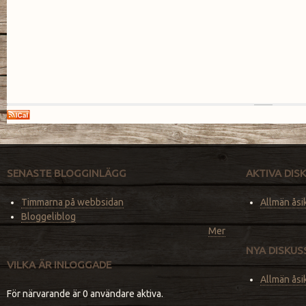
SENASTE BLOGGINLÄGG
AKTIVA DI
Timmarna på webbsidan
Allmän åsi
Bloggeliblog
Mer
NYA DISKU
VILKA ÄR INLOGGADE
Allmän åsi
För närvarande är 0 användare aktiva.