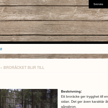
Svenska
it
» BRORÄCKET BLIR TILL
Beskrivning:
Ett broräcke ger trygghet till e
sidan. Det ger även karaktär å
gångbron.