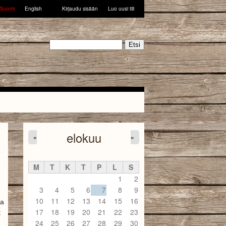
Suomi
English
Kirjaudu sisään
Luo uusi tili
Etsi
elokuu
«
»
M
T
K
T
P
L
S
1
2
3
4
5
6
7
8
9
10
11
12
13
14
15
16
na
17
18
19
20
21
22
23
t
24
25
26
27
28
29
30