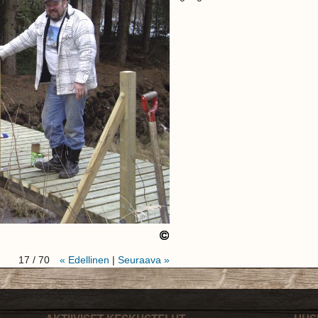
17 / 70
« Edellinen
|
Seuraava »