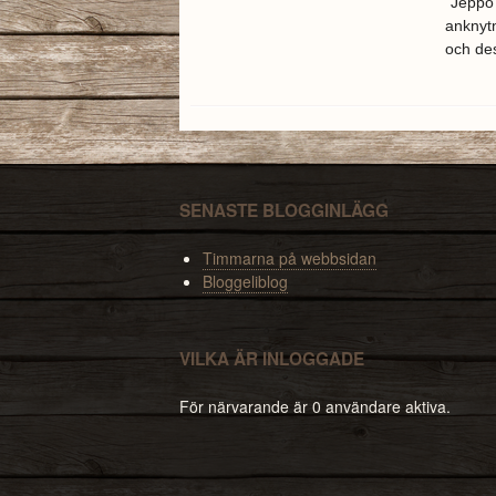
"Jeppo 
anknytn
och des
SENASTE BLOGGINLÄGG
Timmarna på webbsidan
Bloggeliblog
VILKA ÄR INLOGGADE
För närvarande är 0 användare aktiva.