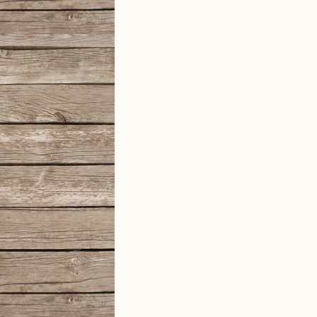
Kano
Vint