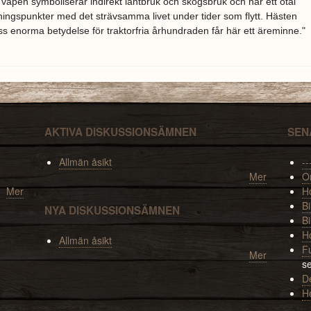
vapen symboliserar indirekt lantbruk och skogsbruk och har ett otal
ingspunkter med det strävsamma livet under tider som flytt. Hästen
s enorma betydelse för traktorfria århundraden får här ett äreminne."
AKTIVA DISKUSSIONSÄMNEN
SEN
Allmän åsikt
--
Mer
O
Mer
Ho
Bi
NYA DISKUSSIONSÄMNEN
Bi
H
Allmän åsikt
F
Mer
s
De
H