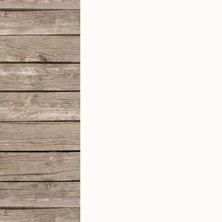
DSC
Jepo