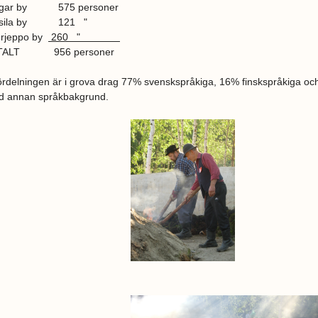
ngar by 575 personer
ssila by 121 "
rjeppo by
260 "
TALT 956 personer
ördelningen är i grova drag 77% svenskspråkiga, 16% finskspråkiga oc
 annan språkbakgrund.
N1268 Daltändare.JPG
9150 Dalbrand.jpg