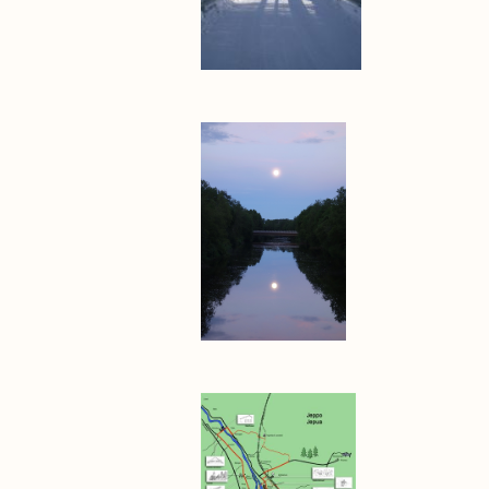
00628.jpg
_runt.jpg