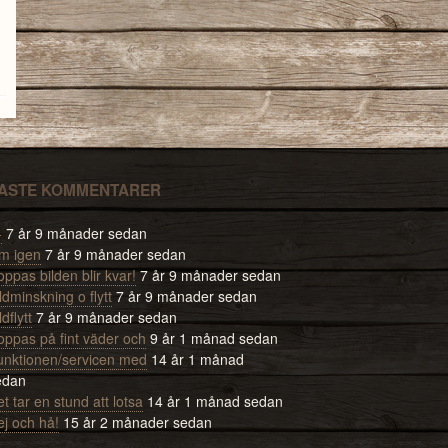
ASTE KOMMENTARER
-
7 år 9 månader sedan
m igen
7 år 9 månader sedan
ppas bilden blir kvar!
7 år 9 månader sedan
ldminskning o flytt
7 år 9 månader sedan
ldflytt
7 år 9 månader sedan
oppas på fint väder och
9 år 1 månad sedan
unktionen/servicen med
14 år 1 månad
edan
t tar en stund att lotsa
14 år 1 månad sedan
ej och hå!
15 år 2 månader sedan