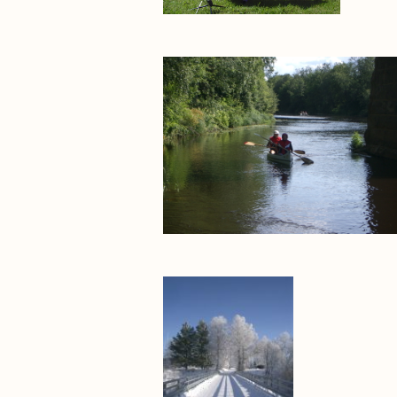
ting i Jeppo.jpg
erbro_mars_07_153x210.jpg