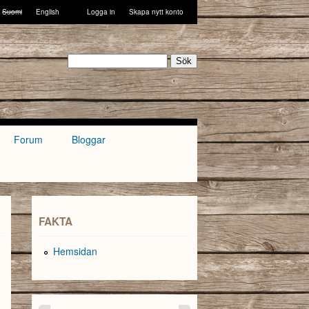
Suomi
English
Logga in
Skapa nytt konto
Sök
Forum
Bloggar
FAKTA
Hemsidan