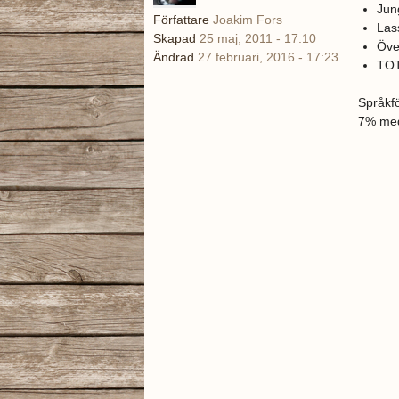
Ju
Författare
Joakim Fors
La
Skapad
25 maj, 2011 - 17:10
Öve
Ändrad
27 februari, 2016 - 17:23
TO
Språkf
7% med
DSC
IMGP