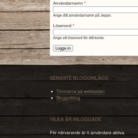
Användarnamn
*
Ange ditt användarnamn på Jeppo.
Lösenord
*
Ange ett lösenord för ditt konto.
SENASTE BLOGGINLÄGG
Timmarna på webbsidan
Bloggeliblog
VILKA ÄR INLOGGADE
För närvarande är 0 användare aktiva.