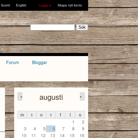
Suomi
English
Logga in
Skapa nytt konto
Sök
Forum
Bloggar
augusti
«
»
m
t
o
t
f
l
s
1
2
3
4
5
6
7
8
9
10
11
12
13
14
15
16