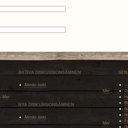
AKTIVA DISKUSSIONSÄMNEN
SEN
Allmän åsikt
--
Mer
O
Mer
Ho
Bi
NYA DISKUSSIONSÄMNEN
Bi
H
Allmän åsikt
F
Mer
De