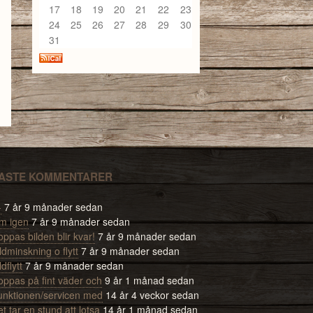
17
18
19
20
21
22
23
24
25
26
27
28
29
30
31
ASTE KOMMENTARER
-
7 år 9 månader sedan
m igen
7 år 9 månader sedan
ppas bilden blir kvar!
7 år 9 månader sedan
ldminskning o flytt
7 år 9 månader sedan
ldflytt
7 år 9 månader sedan
oppas på fint väder och
9 år 1 månad sedan
unktionen/servicen med
14 år 4 veckor sedan
t tar en stund att lotsa
14 år 1 månad sedan