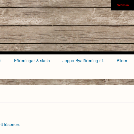
Svenska
d
Föreningar & skola
Jeppo Byaförening r.f.
Bilder
tt lösenord