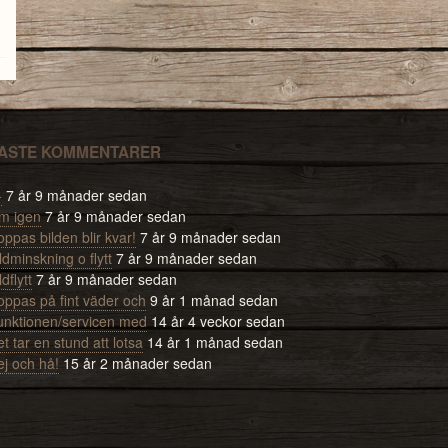
ASTE KOMMENTARER
-
7 år 9 månader sedan
m igen
7 år 9 månader sedan
ppas bilden blir kvar!
7 år 9 månader sedan
ldminskning o flytt
7 år 9 månader sedan
ldflytt
7 år 9 månader sedan
oppas på fint väder och
9 år 1 månad sedan
unktionen/servicen med
14 år 4 veckor sedan
t tar en stund att lotsa
14 år 1 månad sedan
ej och hå!
15 år 2 månader sedan