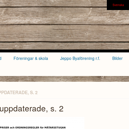
Svenska
d
Föreningar & skola
Jeppo Byaförening r.f.
Bilder
PDATERADE, S. 2
uppdaterade, s. 2