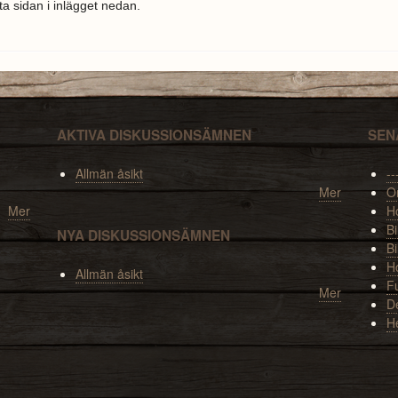
ta sidan i inlägget nedan.
AKTIVA DISKUSSIONSÄMNEN
SEN
Allmän åsikt
--
Mer
O
Mer
Ho
Bi
NYA DISKUSSIONSÄMNEN
Bi
H
Allmän åsikt
F
Mer
De
H