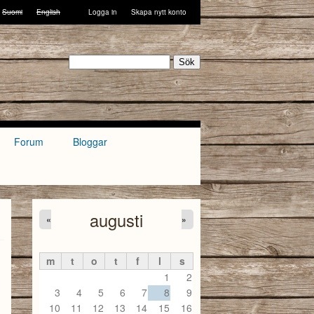
Suomi
English
Logga in
Skapa nytt konto
Sök
Forum
Bloggar
augusti
«
»
m
t
o
t
f
l
s
1
2
3
4
5
6
7
8
9
10
11
12
13
14
15
16