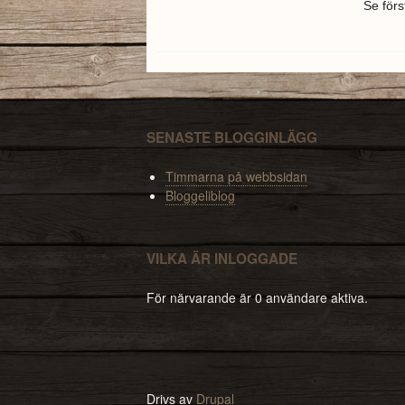
Se förs
SENASTE BLOGGINLÄGG
Timmarna på webbsidan
Bloggeliblog
VILKA ÄR INLOGGADE
För närvarande är 0 användare aktiva.
Drivs av
Drupal