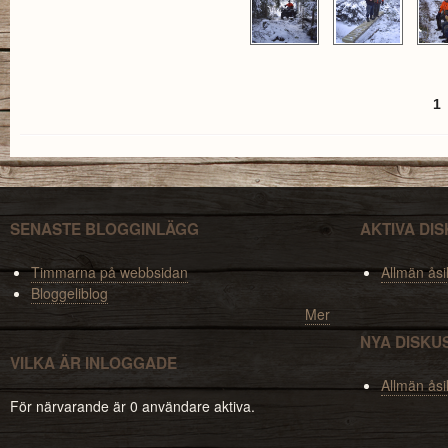
1
Sidor
SENASTE BLOGGINLÄGG
AKTIVA DI
Timmarna på webbsidan
Allmän åsi
Bloggeliblog
Mer
NYA DISKU
VILKA ÄR INLOGGADE
Allmän åsi
För närvarande är 0 användare aktiva.